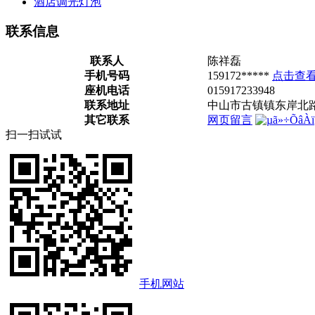
酒店调光灯泡
联系信息
联系人
陈祥磊
手机号码
159172*****
点击查
座机电话
015917233948
联系地址
中山市古镇镇东岸北路
其它联系
网页留言
扫一扫试试
手机网站