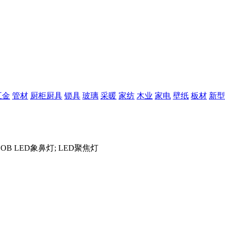
五金
管材
厨柜厨具
锁具
玻璃
采暖
家纺
木业
家电
壁纸
板材
新型
 COB LED象鼻灯; LED聚焦灯