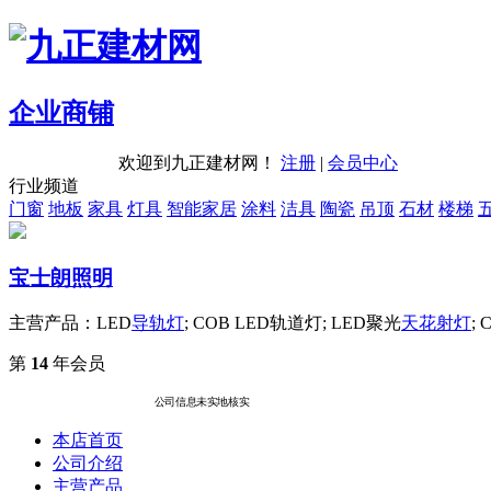
企业商铺
欢迎到九正建材网！
注册
|
会员中心
行业频道
门窗
地板
家具
灯具
智能家居
涂料
洁具
陶瓷
吊顶
石材
楼梯
宝士朗照明
主营产品：LED
导轨灯
; COB LED轨道灯; LED聚光
天花
射灯
;
第
14
年会员
公司信息未实地核实
本店首页
公司介绍
主营产品