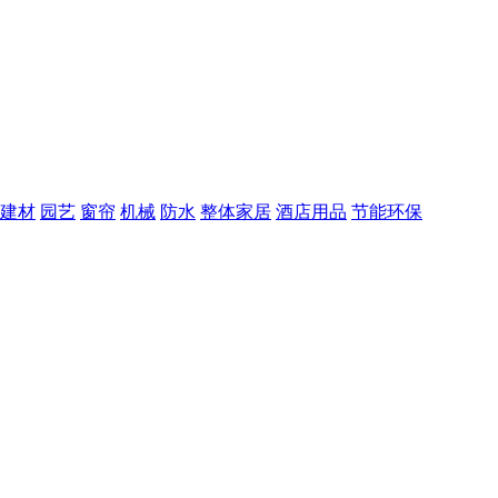
建材
园艺
窗帘
机械
防水
整体家居
酒店用品
节能环保