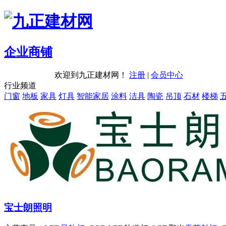
企业商铺
欢迎到九正建材网！
注册
|
会员中心
行业频道
门窗
地板
家具
灯具
智能家居
涂料
洁具
陶瓷
吊顶
石材
楼梯
宝士朗照明