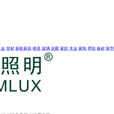
五金
管材
厨柜厨具
锁具
玻璃
采暖
家纺
木业
家电
壁纸
板材
新型