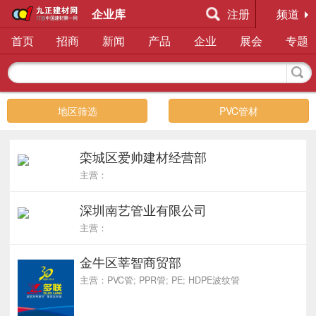
企业库
注册
频道
首页
招商
新闻
产品
企业
展会
专题
地区筛选
PVC管材
栾城区爱帅建材经营部
主营：
深圳南艺管业有限公司
主营：
金牛区莘智商贸部
主营：PVC管; PPR管; PE; HDPE波纹管