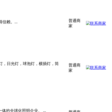
普通商
赖。...
家
灯，日光灯，球泡灯，横插灯，筒
普通商
家
的全球化照明企业。 ...