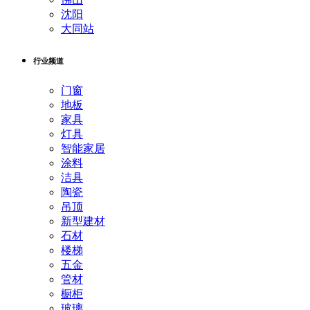
沈阳
大同站
行业频道
门窗
地板
家具
灯具
智能家居
涂料
洁具
陶瓷
吊顶
新型建材
石材
楼梯
五金
管材
橱柜
玻璃