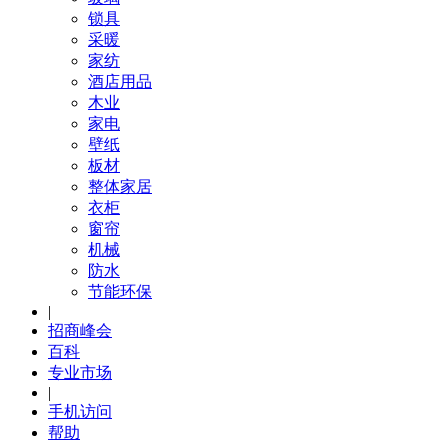
锁具
采暖
家纺
酒店用品
木业
家电
壁纸
板材
整体家居
衣柜
窗帘
机械
防水
节能环保
|
招商峰会
百科
专业市场
|
手机访问
帮助