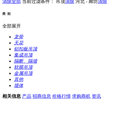
清除全部
当前过滤条件：
吊顶
清除
河北 - 廊坊
清除
类 别
全部展开
龙骨
天花
铝扣板吊顶
集成吊顶
隔断、隔墙
软膜吊顶
金属吊顶
其他
墙体
相关信息
产品
招商信息
价格行情
求购商机
资讯