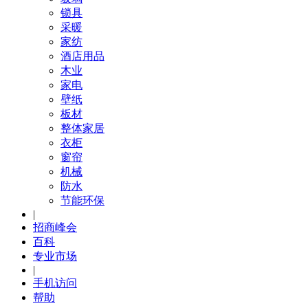
锁具
采暖
家纺
酒店用品
木业
家电
壁纸
板材
整体家居
衣柜
窗帘
机械
防水
节能环保
|
招商峰会
百科
专业市场
|
手机访问
帮助