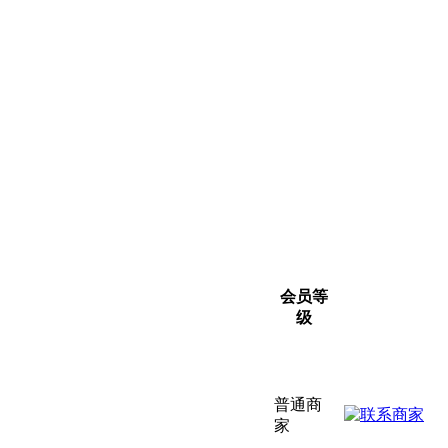
会员等
级
普通商
家