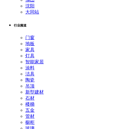
沈阳
大同站
行业频道
门窗
地板
家具
灯具
智能家居
涂料
洁具
陶瓷
吊顶
新型建材
石材
楼梯
五金
管材
橱柜
玻璃