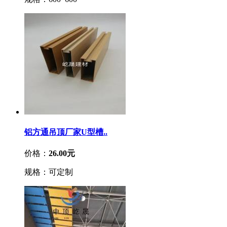
铝方通吊顶厂家U型槽..
价格：
26.00元
规格：可定制