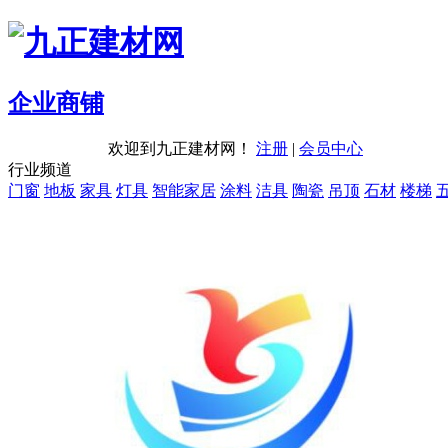
企业商铺
欢迎到九正建材网！
注册
|
会员中心
行业频道
门窗
地板
家具
灯具
智能家居
涂料
洁具
陶瓷
吊顶
石材
楼梯