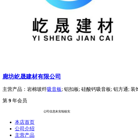
廊坊屹晟建材有限公司
主营产品：岩棉玻纤
吸音板
; 铝扣板; 硅酸钙吸音板; 铝方通; 装
第
9
年会员
公司信息未实地核实
本店首页
公司介绍
主营产品