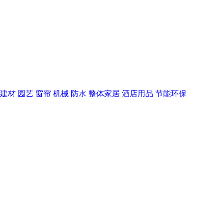
建材
园艺
窗帘
机械
防水
整体家居
酒店用品
节能环保