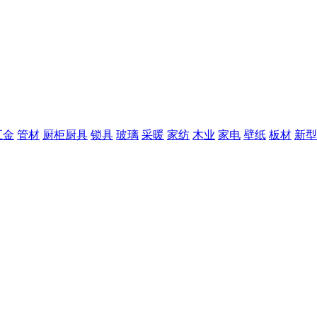
五金
管材
厨柜厨具
锁具
玻璃
采暖
家纺
木业
家电
壁纸
板材
新型