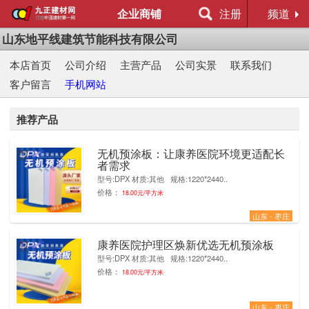
企业商铺
注册
频道
山东地平线建筑节能科技有限公司
本店首页
公司介绍
主营产品
公司实景
联系我们
客户留言
手机网站
推荐产品
无机预涂板：让康养医院环境更适配长
4
者需求
型号:DPX 材质:其他 规格:1220*2440..
价格：
18.00元/平方米
山东 - 枣庄
康养医院护理区焕新优选无机预涂板
1
型号:DPX 材质:其他 规格:1220*2440..
价格：
18.00元/平方米
山东 - 枣庄