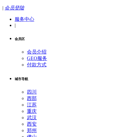
|
会员登陆
服务中心
|
会员区
会员介绍
GEO服务
付款方式
城市导航
四川
西部
江苏
重庆
武汉
西安
郑州
佛山