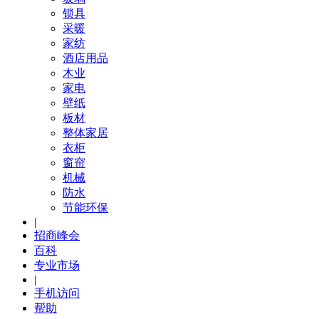
锁具
采暖
家纺
酒店用品
木业
家电
壁纸
板材
整体家居
衣柜
窗帘
机械
防水
节能环保
|
招商峰会
百科
专业市场
|
手机访问
帮助