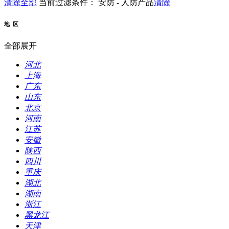
清除全部
当前过滤条件：
安防 - 人防产品
清除
地 区
全部展开
河北
上海
广东
山东
北京
河南
江苏
安徽
陕西
四川
重庆
湖北
湖南
浙江
黑龙江
天津