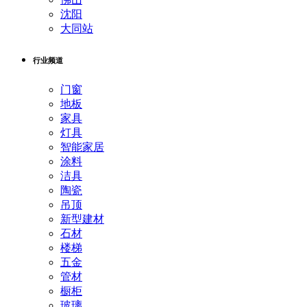
沈阳
大同站
行业频道
门窗
地板
家具
灯具
智能家居
涂料
洁具
陶瓷
吊顶
新型建材
石材
楼梯
五金
管材
橱柜
玻璃