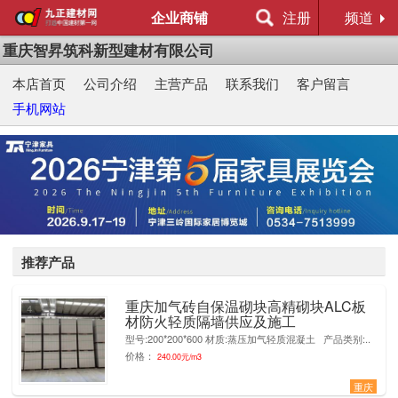
企业商铺
注册
频道
重庆智昇筑科新型建材有限公司
本店首页
公司介绍
主营产品
联系我们
客户留言
手机网站
推荐产品
重庆加气砖自保温砌块高精砌块ALC板
4
材防火轻质隔墙供应及施工
型号:200*200*600 材质:蒸压加气轻质混凝土 产品类别:..
价格：
240.00元/m3
重庆