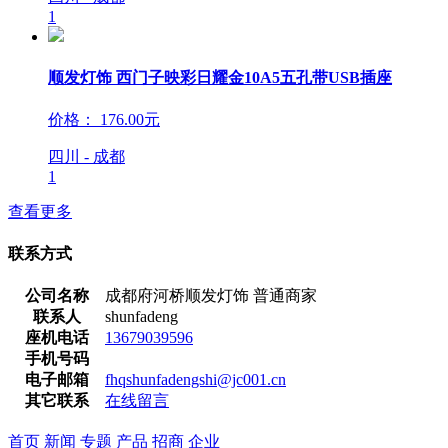
1
顺发灯饰 西门子映彩日耀金10A5五孔带USB插座
价格：
176.00元
四川 - 成都
1
查看更多
联系方式
公司名称
成都府河桥顺发灯饰
普通商家
联系人
shunfadeng
座机电话
13679039596
手机号码
电子邮箱
fhqshunfadengshi@jc001.cn
其它联系
在线留言
首页
新闻
专题
产品
招商
企业