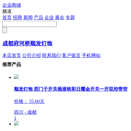
企业商铺
注册
频道
首页
招商
新闻
产品
企业
展会
专题
成都府河桥顺发灯饰
本店首页
公司介绍
联系我们
客户留言
手机网站
推荐产品
顺发灯饰 西门子开关插座映彩日耀金开关一开双控带荧
价格：
55.00元
四川 - 成都
1