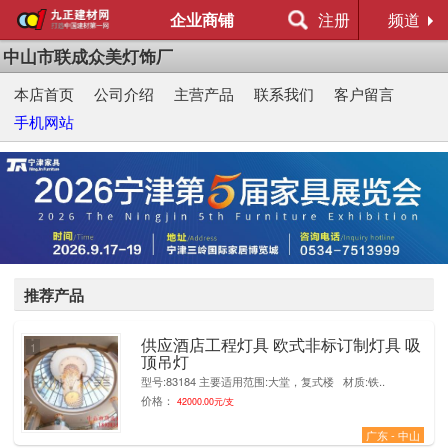
企业商铺
注册
频道
中山市联成众美灯饰厂
本店首页
公司介绍
主营产品
联系我们
客户留言
手机网站
推荐产品
供应酒店工程灯具 欧式非标订制灯具 吸
1
顶吊灯
型号:83184 主要适用范围:大堂，复式楼 材质:铁..
价格：
42000.00元/支
广东 - 中山