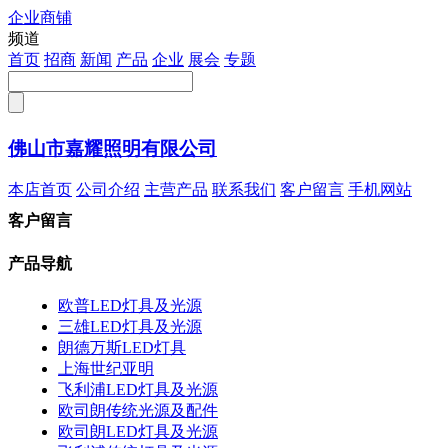
企业商铺
注册
频道
首页
招商
新闻
产品
企业
展会
专题
佛山市嘉耀照明有限公司
本店首页
公司介绍
主营产品
联系我们
客户留言
手机网站
客户留言
产品导航
欧普LED灯具及光源
三雄LED灯具及光源
朗德万斯LED灯具
上海世纪亚明
飞利浦LED灯具及光源
欧司朗传统光源及配件
欧司朗LED灯具及光源