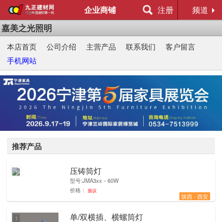
企业商铺
注册
频道
嘉美之光照明
本店首页
公司介绍
主营产品
联系我们
客户留言
手机网站
推荐产品
压铸筒灯
1
型号:JMA3xx－60W
价格：
面议
陕西 - 西安
单/双横插、横螺筒灯
1