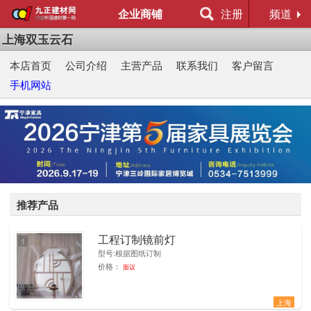
企业商铺
注册
频道
上海双玉云石
本店首页
公司介绍
主营产品
联系我们
客户留言
手机网站
推荐产品
工程订制镜前灯
1
型号:根据图纸订制
价格：
面议
上海