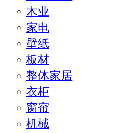
木业
家电
壁纸
板材
整体家居
衣柜
窗帘
机械