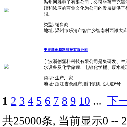
温州网胜电子有限公司，公司坐落于充满
础和浓厚的商业文化为公司的发展提供了
限...
类型:
销售商
地址:
温州市乐清市智仁乡智南村西滩大庙
宁波浙创塑料科技有限公司
宁波浙创塑料科技有限公司是集研发、生
水设备及化学储罐、电镀化学桶、废水处理
类型:
生产厂家
地址:
浙江省余姚市泗门镇姚北大道6号
1
2
3
4
5
6
7
8
9
10
...
下
共25000条, 当前显示0 -- 2