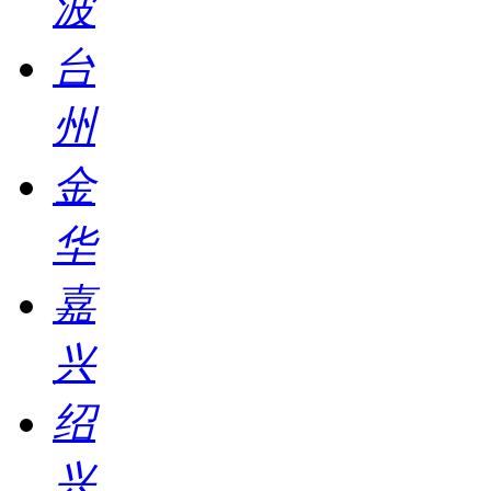
波
台
州
金
华
嘉
兴
绍
兴