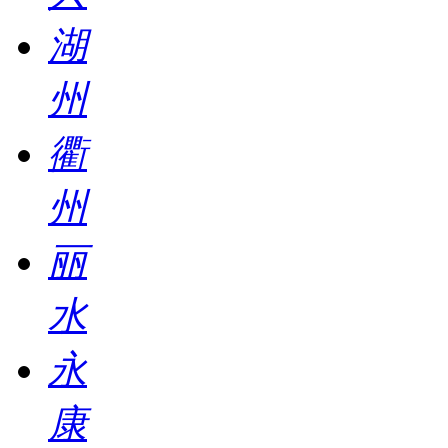
湖
州
衢
州
丽
水
永
康