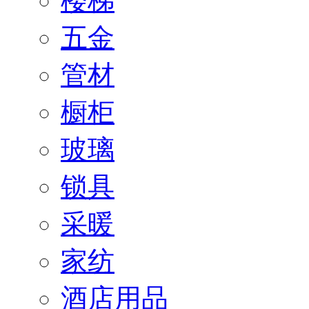
楼梯
五金
管材
橱柜
玻璃
锁具
采暖
家纺
酒店用品