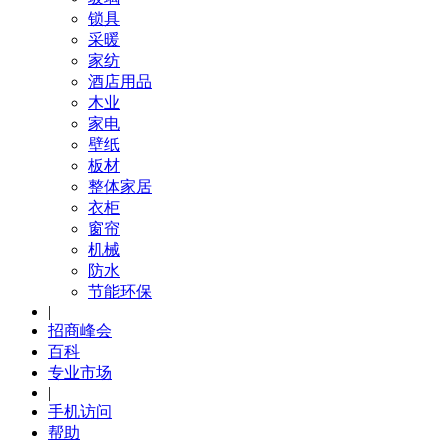
锁具
采暖
家纺
酒店用品
木业
家电
壁纸
板材
整体家居
衣柜
窗帘
机械
防水
节能环保
|
招商峰会
百科
专业市场
|
手机访问
帮助