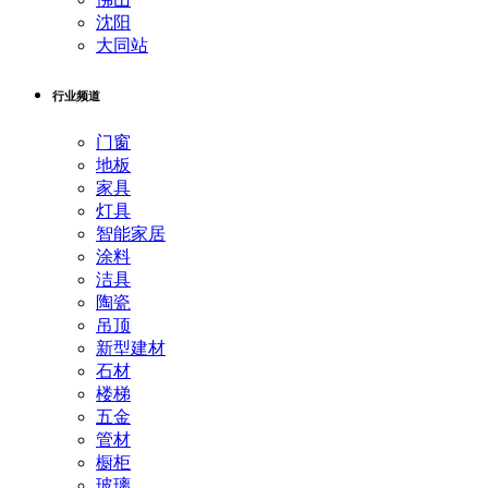
沈阳
大同站
行业频道
门窗
地板
家具
灯具
智能家居
涂料
洁具
陶瓷
吊顶
新型建材
石材
楼梯
五金
管材
橱柜
玻璃