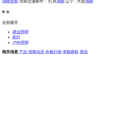
清除全部
当前过滤条件：
灯具
清除
辽宁 - 大连
清除
类 别
全部展开
商业照明
彩灯
户外照明
相关信息
产品
招商信息
价格行情
求购商机
资讯