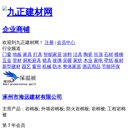
企业商铺
欢迎到九正建材网！
注册
|
会员中心
行业频道
门窗
地板
家具
灯具
智能家居
涂料
洁具
陶瓷
吊顶
石材
楼梯
五金
管材
厨柜厨具
锁具
玻璃
采暖
家纺
木业
家电
壁纸
板材
新型建材
园艺
窗帘
机械
防水
整体家居
酒店用品
节能环保
涿州市海远建材有限公司
主营产品：岩棉板; 外墙岩棉板; 防火岩棉板; 岩棉被; 工程岩棉
被
第
7
年会员