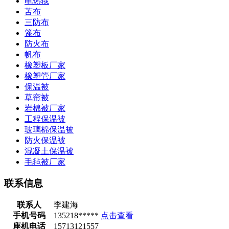
电热毯
苫布
三防布
篷布
防火布
帆布
橡塑板厂家
橡塑管厂家
保温被
草帘被
岩棉被厂家
工程保温被
玻璃棉保温被
防火保温被
混凝土保温被
毛毡被厂家
联系信息
联系人
李建海
手机号码
135218*****
点击查看
座机电话
15713121557