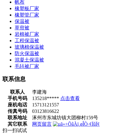
帆布
橡塑板厂家
橡塑管厂家
保温被
草帘被
岩棉被厂家
工程保温被
玻璃棉保温被
防火保温被
混凝土保温被
毛毡被厂家
联系信息
联系人
李建海
手机号码
135218*****
点击查看
座机电话
15713121557
传真号码
03123816622
联系地址
涿州市东城坊镇大团柳村159号
其它联系
网页留言
扫一扫试试