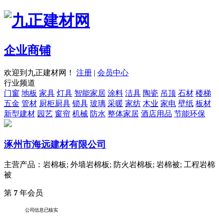
企业商铺
欢迎到九正建材网！
注册
|
会员中心
行业频道
门窗
地板
家具
灯具
智能家居
涂料
洁具
陶瓷
吊顶
石材
楼梯
五金
管材
厨柜厨具
锁具
玻璃
采暖
家纺
木业
家电
壁纸
板材
新型建材
园艺
窗帘
机械
防水
整体家居
酒店用品
节能环保
涿州市海远建材有限公司
主营产品：岩棉板; 外墙岩棉板; 防火岩棉板; 岩棉被; 工程岩棉
被
第
7
年会员
公司信息已核实