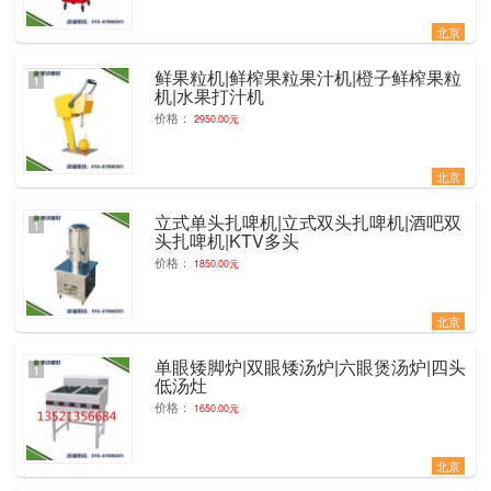
北京
鲜果粒机|鲜榨果粒果汁机|橙子鲜榨果粒
1
机|水果打汁机
价格：
2950.00元
北京
立式单头扎啤机|立式双头扎啤机|酒吧双
1
头扎啤机|KTV多头
价格：
1850.00元
北京
单眼矮脚炉|双眼矮汤炉|六眼煲汤炉|四头
1
低汤灶
价格：
1650.00元
北京