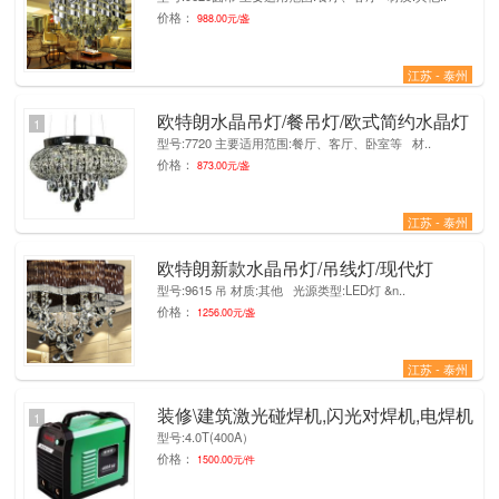
价格：
988.00元/盏
江苏 - 泰州
欧特朗水晶吊灯/餐吊灯/欧式简约水晶灯
1
型号:7720 主要适用范围:餐厅、客厅、卧室等 材..
价格：
873.00元/盏
江苏 - 泰州
欧特朗新款水晶吊灯/吊线灯/现代灯
1
型号:9615 吊 材质:其他 光源类型:LED灯 &n..
价格：
1256.00元/盏
江苏 - 泰州
装修\建筑激光碰焊机,闪光对焊机,电焊机
1
型号:4.0T(400A）
价格：
1500.00元/件