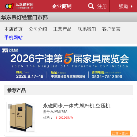
企业商铺
注册
频道
华东吊灯经营门市部
本店首页
公司介绍
主营产品
联系我们
客户留言
手机网站
推荐产品
永磁同步,一体式,螺杆机,空压机
1
型号:AJPM175A
价格：
111000.00元/台
江苏 - 泰州