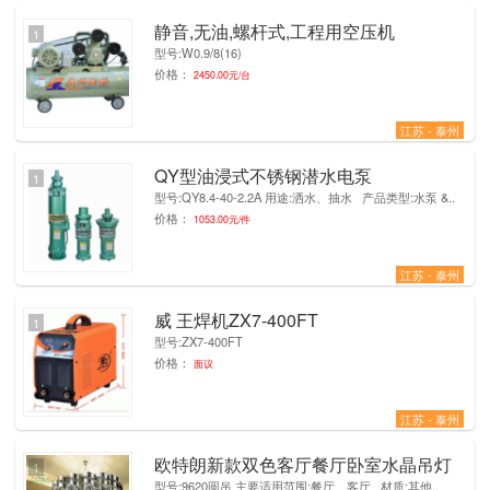
静音,无油,螺杆式,工程用空压机
1
型号:W0.9/8(16)
价格：
2450.00元/台
江苏 - 泰州
QY型油浸式不锈钢潜水电泵
1
型号:QY8.4-40-2.2A 用途:洒水、抽水 产品类型:水泵 &..
价格：
1053.00元/件
江苏 - 泰州
威 王焊机ZX7-400FT
1
型号:ZX7-400FT
价格：
面议
江苏 - 泰州
欧特朗新款双色客厅餐厅卧室水晶吊灯
1
型号:9620圆吊 主要适用范围:餐厅、客厅 材质:其他..