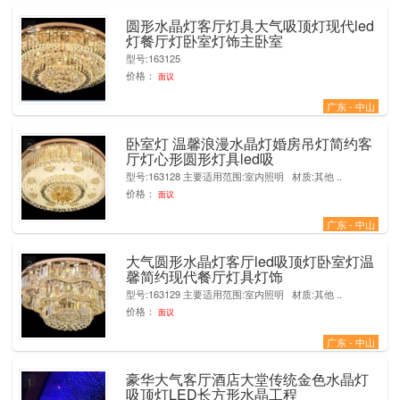
圆形水晶灯客厅灯具大气吸顶灯现代led
2
灯餐厅灯卧室灯饰主卧室
型号:163125
价格：
面议
广东 - 中山
卧室灯 温馨浪漫水晶灯婚房吊灯简约客
2
厅灯心形圆形灯具led吸
型号:163128 主要适用范围:室内照明 材质:其他 ..
价格：
面议
广东 - 中山
大气圆形水晶灯客厅led吸顶灯卧室灯温
2
馨简约现代餐厅灯具灯饰
型号:163129 主要适用范围:室内照明 材质:其他 ..
价格：
面议
广东 - 中山
豪华大气客厅酒店大堂传统金色水晶灯
1
吸顶灯LED长方形水晶工程