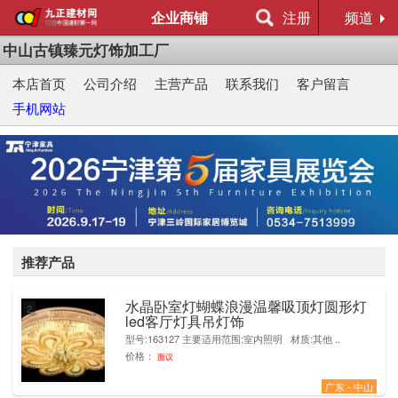
企业商铺
注册
频道
中山古镇臻元灯饰加工厂
本店首页
公司介绍
主营产品
联系我们
客户留言
手机网站
推荐产品
水晶卧室灯蝴蝶浪漫温馨吸顶灯圆形灯
2
led客厅灯具吊灯饰
型号:163127 主要适用范围:室内照明 材质:其他 ..
价格：
面议
广东 - 中山