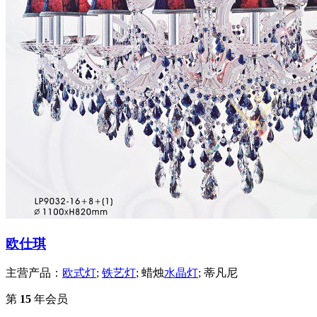
欧仕琪
主营产品：
欧式灯
;
铁艺灯
; 蜡烛
水晶灯
; 蒂凡尼
第
15
年会员