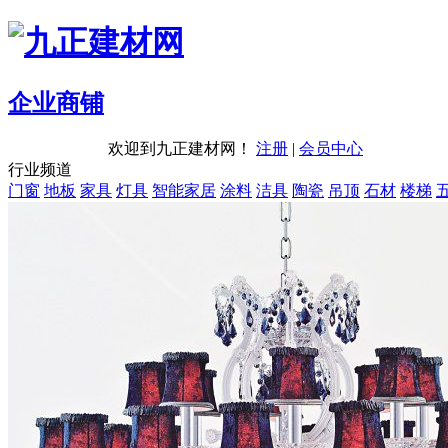
企业商铺
欢迎到九正建材网！
注册
|
会员中心
行业频道
门窗
地板
家具
灯具
智能家居
涂料
洁具
陶瓷
吊顶
石材
楼梯